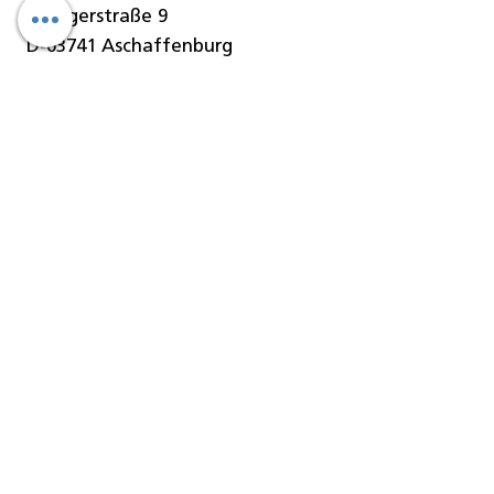
Stengerstraße 9
D-63741 Aschaffenburg
Telefon
06021-451 060
Telefax
06021-451 06-29
E-Mail
info@denseo.de
Dentallösungen
der Denseo GmbH:
Keramik
CAD/CAM Blanks
CAD/CAM Blöcke
CAD/CAM Fräser
Geräte/Maschinen
Software