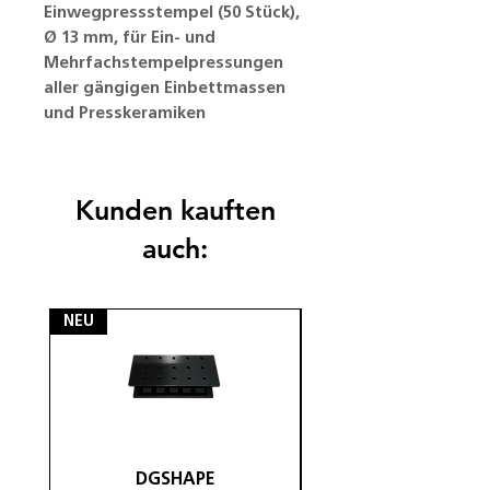
Einwegpressstempel (50 Stück),
Ø 13 mm, für Ein- und
Mehrfachstempelpressungen
aller gängigen Einbettmassen
und Presskeramiken
Kunden kauften
auch:
NEU
NEU
DGSHAPE
DGSHAPE Halterung