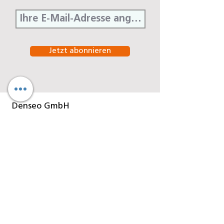
Jetzt abonnieren
Denseo GmbH
Stengerstraße 9
D-63741 Aschaffenburg
Telefon
06021-451 060
Telefax
06021-451 06-29
E-Mail
info@denseo.de
Dentallösungen
der Denseo GmbH: