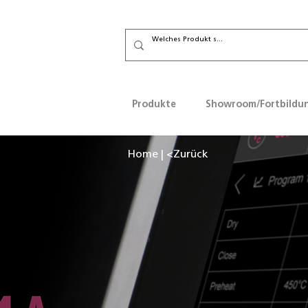
Produkte
Showroom/Fortbildu
Home
|
<Zurück