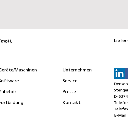
Liefer
GmbH:
Geräte/Maschinen
Unternehmen
Software
Service
Dense
Stenger
Zubehör
Presse
D-6374
Fortbildung
Kontakt
Telefo
Telefa
E-Mail