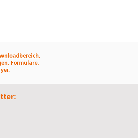
wnloadbereich
.
gen, Formulare,
yer.
tter: