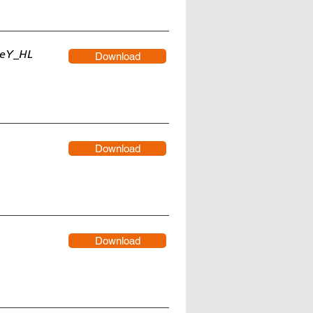
beY_HL
Download
Download
Download