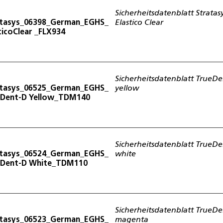
Sicherheitsdatenblatt Stratas
atasys_06398_German_EGHS_
Elastico Clear
ticoClear _FLX934
Sicherheitsdatenblatt TrueDe
atasys_06525_German_EGHS_
yellow
eDent-D Yellow_TDM140
Sicherheitsdatenblatt TrueDe
atasys_06524_German_EGHS_
white
eDent-D White_TDM110
Sicherheitsdatenblatt TrueDe
atasys_06523_German_EGHS_
magenta