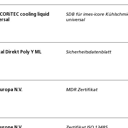
CORiTEC cooling liquid
SDB für imes-icore Kühlschmi
ersal
universal
al Direkt Poly Y ML
Sicherheitsdatenblatt
uropa N.V.
MDR Zertifikat
urope N.V.
Zertifikat ISO 13485