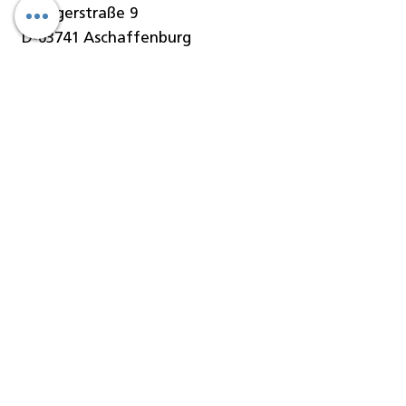
Stengerstraße 9
D-63741 Aschaffenburg
Telefon
06021-451 060
Telefax
06021-451 06-29
E-Mail
info@denseo.de
Dentallösungen
der Denseo GmbH:
Keramik
CAD/CAM Blanks
CAD/CAM Blöcke
CAD/CAM Fräser
Geräte/Maschinen
Software