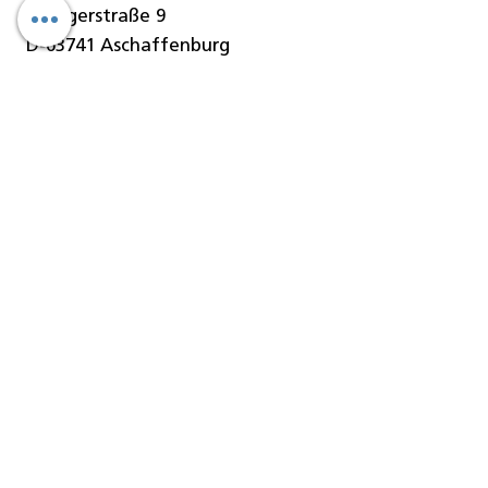
Stengerstraße 9
D-63741 Aschaffenburg
Telefon
06021-451 060
Telefax
06021-451 06-29
E-Mail
info@denseo.de
Dentallösungen
der Denseo GmbH:
Keramik
CAD/CAM Blanks
CAD/CAM Blöcke
CAD/CAM Fräser
Geräte/Maschinen
Software