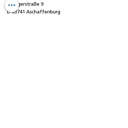
Stengerstraße 9
D-63741 Aschaffenburg
Telefon
06021-451 060
Telefax
06021-451 06-29
E-Mail
info@denseo.de
Dentallösungen
der Denseo GmbH:
Keramik
CAD/CAM Blanks
CAD/CAM Blöcke
CAD/CAM Fräser
Geräte/Maschinen
Software