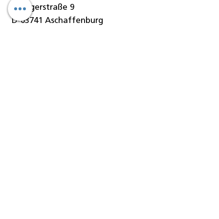
Stengerstraße 9
D-63741 Aschaffenburg
Telefon
06021-451 060
Telefax
06021-451 06-29
E-Mail
info@denseo.de
Dentallösungen
der Denseo GmbH:
Keramik
CAD/CAM Blanks
CAD/CAM Blöcke
CAD/CAM Fräser
Geräte/Maschinen
Software