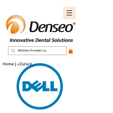
Home
|
<Zurück