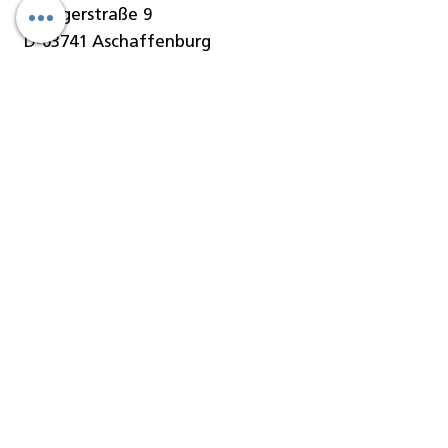
Stengerstraße 9
D-63741 Aschaffenburg
Telefon
06021-451 060
Telefax
06021-451 06-29
E-Mail
info@denseo.de
Dentallösungen
der Denseo GmbH:
Keramik
CAD/CAM Blanks
CAD/CAM Blöcke
CAD/CAM Fräser
Geräte/Maschinen
Software