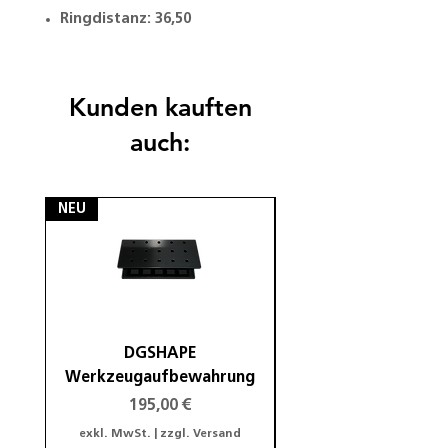
Ringdistanz: 36,50
Kunden kauften
auch:
NEU
NEU
DGSHAPE
DGSHAPE Halterung
Werkzeugaufbewahrung
Preis
195,00 €
exkl. MwSt.
|
zzgl. Versand
exkl. MwSt.