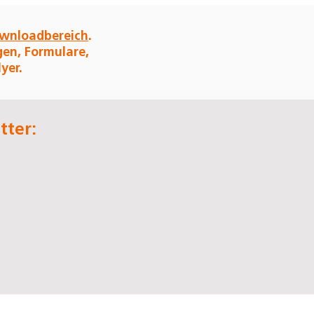
wnloadbereich
.
gen, Formulare,
yer.
tter: