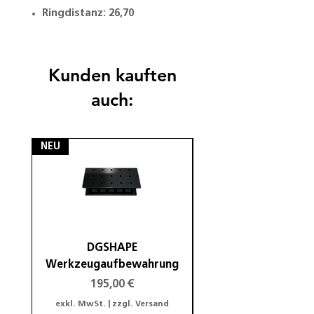
Ringdistanz: 26,70
Kunden kauften
auch:
NEU
NEU
DGSHAPE
DGSHAPE Halterung
Werkzeugaufbewahrung
Preis
195,00 €
exkl. MwSt.
|
zzgl. Versand
exkl. MwSt.