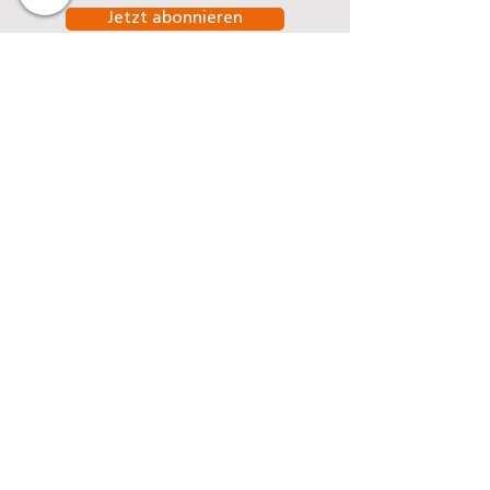
Jetzt abonnieren
Denseo GmbH
Stengerstraße 9
D-63741 Aschaffenburg
Telefon
06021-451 060
Telefax
06021-451 06-29
E-Mail
info@denseo.de
Dentallösungen
der Denseo GmbH:
Keramik
CAD/CAM Blanks