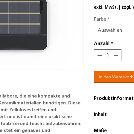
exkl. MwSt.
|
zzgl.
Farbe
*
Auswählen
Anzahl
*
In den Warenkorb
allabore, die eine kompakte und
Produktinformat
 Keramikmaterialien benötigen. Diese
Bitte beachten Si
mit Zellulosestreifen und
Inhalt
ert und ist damit eine praktische
Bestellmöglichkei
staubfrei und feucht aufzubewahren.
In weiß matt oder
Maße
eistet ein genaues und
1x Gehäuse