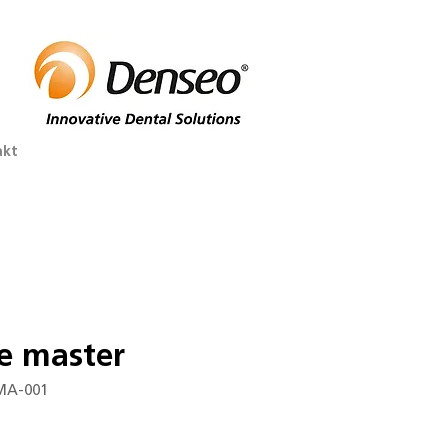
akt
e master
MA-001
is