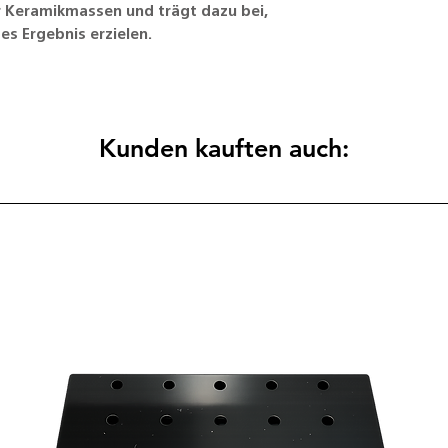
 Keramikmassen und trägt dazu bei,
1x Tablett
335 x 225 x 25 m
es Ergebnis erzielen.
1x Glasplatte
1x Set mit
selbstklebende
40x Zelluloses
Kunden kauften auch: