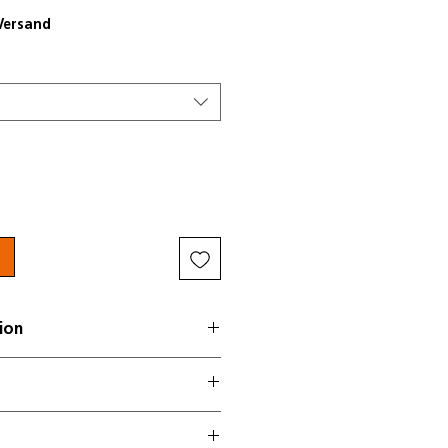
 Versand
ion
e die optionalen
ten mit Zubehör!
 anthrazit matt bestellbar.