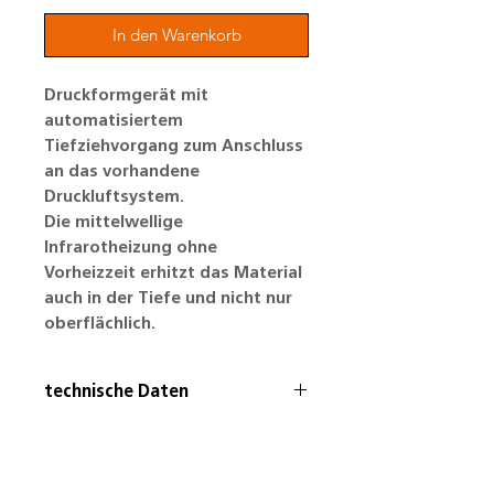
In den Warenkorb
Druckformgerät mit
automatisiertem
Tiefziehvorgang zum Anschluss
an das vorhandene
Druckluftsystem.
Die mittelwellige
Infrarotheizung ohne
Vorheizzeit erhitzt das Material
auch in der Tiefe und nicht nur
oberflächlich.
technische Daten
• H 40 cm / B 34,5 cm / T 59 cm
• Gewicht 47 kg
• Folienmaße: ø 240 mm, Stärke