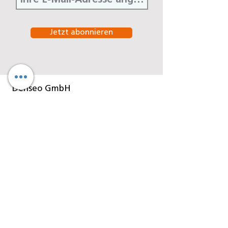
Jetzt abonnieren
Denseo GmbH
Stengerstraße 9
D-63741 Aschaffenburg
Telefon
06021-451 060
Telefax
06021-451 06-29
E-Mail
info@denseo.de
Dentallösungen
der Denseo GmbH:
Keramik