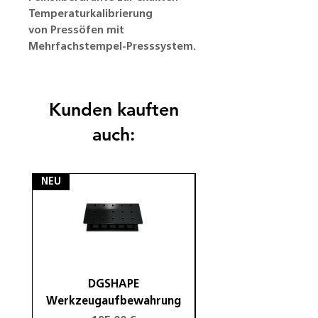
Temperaturkalibrierung
von Pressöfen mit
Mehrfachstempel-Presssystem.
Kunden kauften
auch:
NEU
NEU
DGSHAPE
DGSHAPE Halterung
Werkzeugaufbewahrung