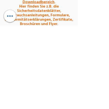
Downloadbereich
.
Hier finden Sie z.B. die
Sicherheitsdatenblätter,
Gebrauchsanleitungen, Formulare,
Konformitätserklärungen, Zertifikate,
Broschüren und Flyer.
Abonnieren Sie hier den
Denseo-Newsletter:
Jetzt abonnieren
Denseo GmbH
Stengerstraße 9