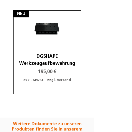
EUR
NEU
NEU
DGSHAPE
DGSHAPE Halterung
Werkzeugaufbewahrung
Preis
195,00 €
exkl. MwSt.
|
zzgl. Versand
exkl. MwSt.
Weitere Dokumente zu unseren
Produkten finden Sie in unserem