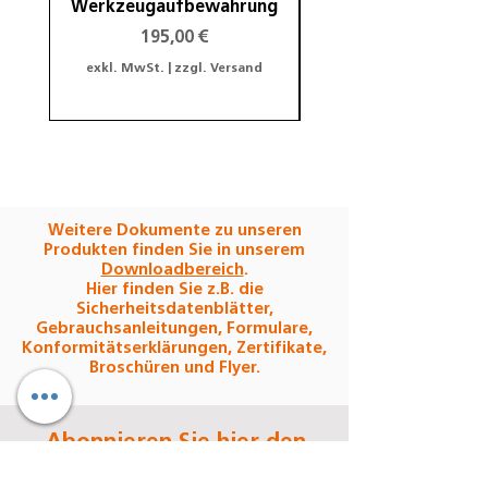
Werkzeugaufbewahrung
Preis
195,00 €
exkl. MwSt.
|
zzgl. Versand
exkl. MwSt.
Weitere Dokumente zu unseren
Produkten finden Sie in unserem
Downloadbereich
.
Hier finden Sie z.B. die
Sicherheitsdatenblätter,
Gebrauchsanleitungen, Formulare,
Konformitätserklärungen, Zertifikate,
Broschüren und Flyer.
Abonnieren Sie hier den
Denseo-Newsletter: