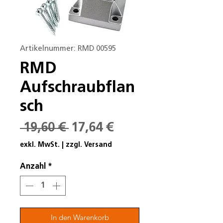
Artikelnummer: RMD 00595
RMD
Aufschraubflan
sch
Standardpreis
Sale-
 19,60 € 
17,64 €
Preis
exkl. MwSt.
|
zzgl. Versand
Anzahl
*
In den Warenkorb