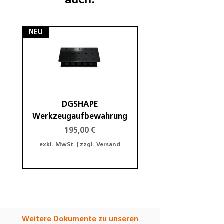
NEU
NEU
DGSHAPE
DGSHAPE Halterung
Werkzeugaufbewahrung
Preis
195,00 €
exkl. MwSt.
|
zzgl. Versand
exkl. MwSt.
Weitere Dokumente zu unseren