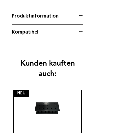
Produktinformation
High Quality Mode, Ring grün
Kompatibel
mit der DWX-4er Serie
Kunden kauften
auch:
NEU
NEU