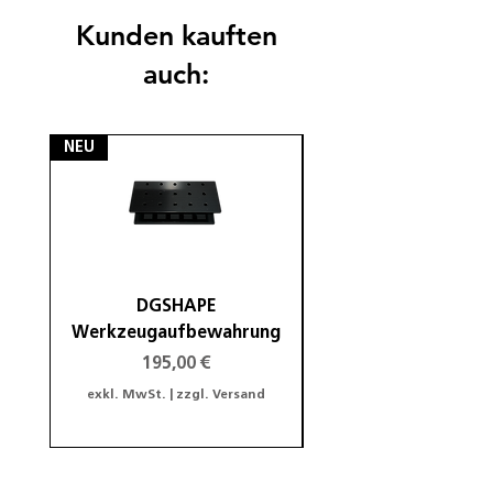
Kunden kauften
auch:
NEU
NEU
DGSHAPE
DGSHAPE Halterung
Werkzeugaufbewahrung
Preis
195,00 €
exkl. MwSt.
|
zzgl. Versand
exkl. MwSt.