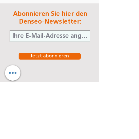
Abonnieren Sie hier den
Denseo-Newsletter:
Jetzt abonnieren
Denseo GmbH
Stengerstraße 9
D-63741 Aschaffenburg
Telefon
06021-451 060
Telefax
06021-451 06-29
E-Mail
info@denseo.de