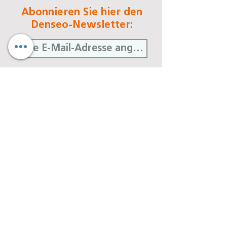
Abonnieren Sie hier den
Denseo-Newsletter:
Jetzt abonnieren
Denseo GmbH
Stengerstraße 9
D-63741 Aschaffenburg
Telefon
06021-451 060
Telefax
06021-451 06-29
E-Mail
info@denseo.de