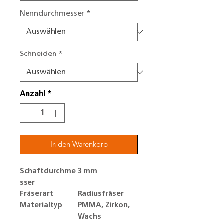
Nenndurchmesser
*
Schneiden
*
Anzahl
*
In den Warenkorb
Schaftdurchme
3 mm
sser
Fräserart
Radiusfräser
Materialtyp
PMMA, Zirkon,
Wachs