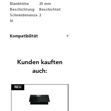
Blankhöhe
25 mm
Beschichtung
Beschichtet
Schneidenanza
2
hl
Kompatibilität
CORiTEC one, CORiTEC one+,
CORiTEC 150i dry, CORiTEC
250i Loader PRO
Kunden kauften
auch:
NEU
NEU