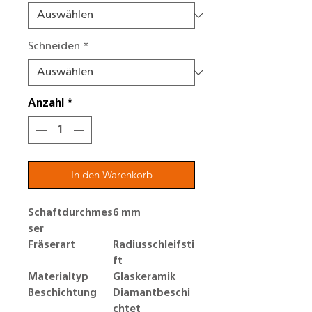
Schneiden
*
Anzahl
*
In den Warenkorb
Schaftdurchmes
6 mm
ser
Fräserart
Radiusschleifsti
ft
Materialtyp
Glaskeramik
Beschichtung
Diamantbeschi
chtet