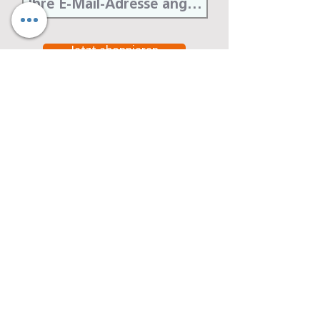
Jetzt abonnieren
Denseo GmbH
Stengerstraße 9
D-63741 Aschaffenburg
Telefon
06021-451 060
Telefax
06021-451 06-29
E-Mail
info@denseo.de
Dentallösungen
der Denseo GmbH:
Keramik