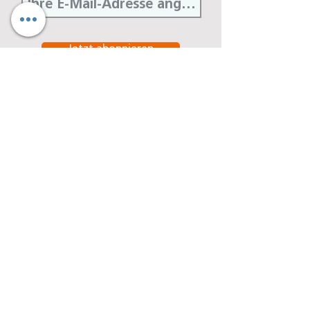
Jetzt abonnieren
Denseo GmbH
Stengerstraße 9
D-63741 Aschaffenburg
Telefon
06021-451 060
Telefax
06021-451 06-29
E-Mail
info@denseo.de
Dentallösungen
der Denseo GmbH:
Keramik