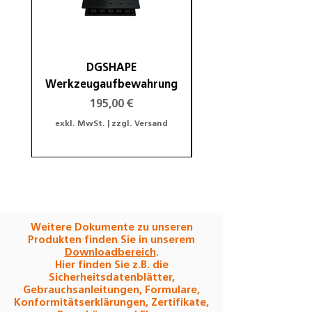
Frontzahn, Vollanatomische
(monolithische) Krone
Seitenzahn, Anatomisch
reduzierte Brücke (bis 3
DGSHAPE
DGSHAPE Halterung
Glieder) und Vollanatomische
Werkzeugaufbewahrung
(monolithische) Brücke (bis 3
Glieder)
Preis
195,00 €
Physikalische Eigenschaften
exkl. MwSt.
|
zzgl. Versand
exkl. MwSt.
Eigenschaft
Einheit
Wert
WAK (25 –
[10-6 K-
~
500°C)
1]
10,2
Weitere Dokumente zu unseren
Chem.
[μg/cm²]
≤ 2,9
Produkten finden Sie in unserem
Downloadbereich
.
Löslichkeit
Hier finden Sie z.B. die
Sicherheitsdatenblätter,
Bruchzähigkeit
[MPa√m]
4,0
Gebrauchsanleitungen, Formulare,
Konformitätserklärungen, Zertifikate,
(KIC)