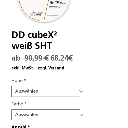
DD cubeX²
weiß SHT
Standardpreis
Sale-
ab
 90,99 € 
68,24€
Preis
exkl. MwSt.
|
zzgl. Versand
Höhe
*
Farbe
*
Anzahl
*