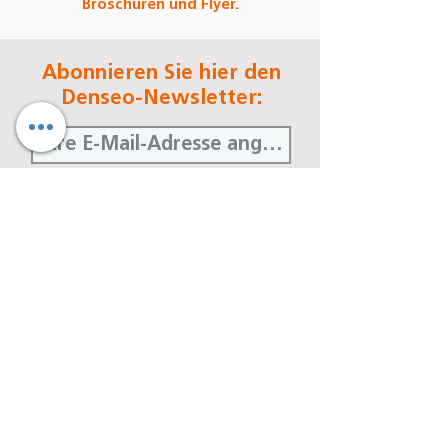
Broschüren und Flyer.
Biegefestigkeit*
[MPa]
700
±
Abonnieren Sie hier den
100
Denseo-Newsletter:
Chemische Zusammensetzung
[Gew.%]
ZrO₂ + HfO₂ + Y₂O₃
≥ 99,0
Jetzt abonnieren
Y₂O₃
≤ 10
Al₂O₃
≤ 0,01
Denseo GmbH
Andere Oxide
< 1
Stengerstraße 9
D-63741 Aschaffenburg
Telefon
06021-451 060
Telefax
06021-451 06-29