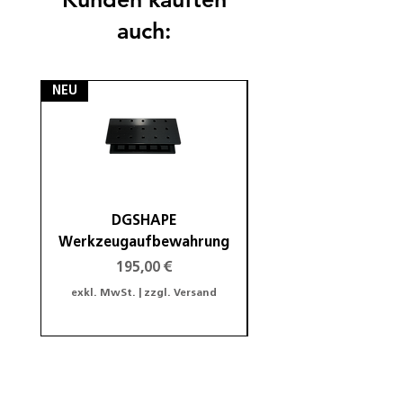
auch:
NEU
NEU
DGSHAPE
DGSHAPE Halterung
Werkzeugaufbewahrung
Preis
195,00 €
exkl. MwSt.
|
zzgl. Versand
exkl. MwSt.