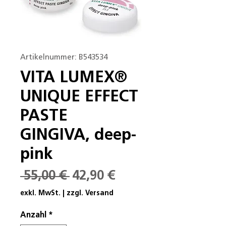
Artikelnummer: B543534
VITA LUMEX®
UNIQUE EFFECT
PASTE
GINGIVA, deep-
pink
Standardpreis
Sale-
 55,00 € 
42,90 €
Preis
exkl. MwSt.
|
zzgl. Versand
Anzahl
*