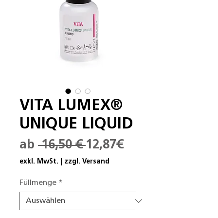
VITA LUMEX®
UNIQUE LIQUID
Standardpreis
Sale-
ab
 16,50 € 
12,87€
Preis
exkl. MwSt.
|
zzgl. Versand
Füllmenge
*