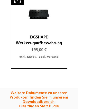
NEU
NEU
DGSHAPE
DGSHAPE Halterung
Werkzeugaufbewahrung
Preis
195,00 €
exkl. MwSt.
|
zzgl. Versand
exkl. MwSt.
Weitere Dokumente zu unseren
Produkten finden Sie in unserem
Downloadbereich
.
Hier finden Sie z.B. die