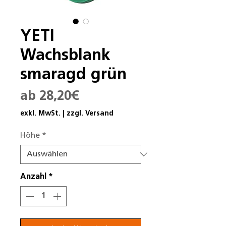
YETI
Wachsblank
smaragd grün
Sale-
ab
28,20€
Preis
exkl. MwSt.
|
zzgl. Versand
Höhe
*
Anzahl
*