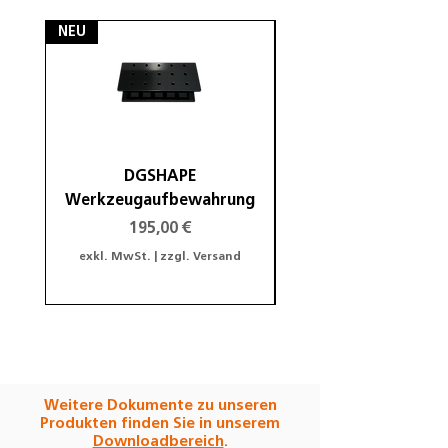
NEU
NEU
DGSHAPE
DGSHAPE Halterung
Werkzeugaufbewahrung
Preis
195,00 €
exkl. MwSt.
|
zzgl. Versand
exkl. MwSt.
Weitere Dokumente zu unseren
Produkten finden Sie in unserem
Downloadbereich
.