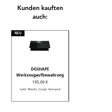
Kunden kauften
auch:
NEU
NEU
DGSHAPE
DGSHAPE Halterung
Werkzeugaufbewahrung
Preis
195,00 €
exkl. MwSt.
|
zzgl. Versand
exkl. MwSt.