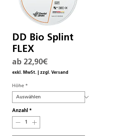
DD Bio Splint
FLEX
Sale-
ab
22,90€
Preis
exkl. MwSt.
|
zzgl. Versand
Höhe
*
Anzahl
*