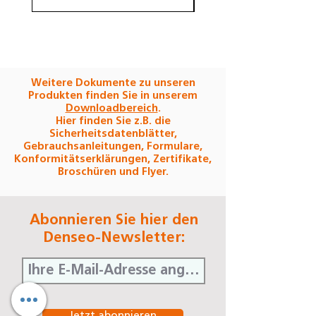
in der Mundhöhle von bis zu
30 Tagen)
Farbe: glasklar
Biegefestigkeit ISO 20795-1:
59 MPa
Weitere Dokumente zu unseren
Biegemodul ISO 20795-1: ≥
Produkten finden Sie in unserem
1.370 MPa
Downloadbereich
.
Hier finden Sie z.B. die
Bruchzähigkeit ISO 20795-
Sicherheitsdatenblätter,
1: ≥ 2,2 MPa√m
Gebrauchsanleitungen, Formulare,
Wasseraufnahme ISO 20795-
Konformitätserklärungen, Zertifikate,
Broschüren und Flyer.
1: ≤6 μg/mm³
Löslichkeit ISO 20795-1: ≤
0,6 μg/mm³
Abonnieren Sie hier den
CAM-System: offene
Denseo-Newsletter:
Systeme für ø 98,5 mm
Rohling