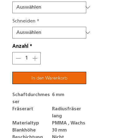
Schneiden
*
Anzahl
*
In den Warenkorb
Schaftdurchmes
6 mm
ser
Fräserart
Radiusfräser
lang
Materialtyp
PMMA , Wachs
Blankhöhe
30 mm
Beschichtung
Nicht