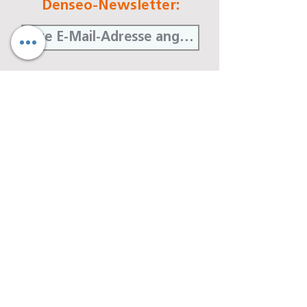
Denseo-Newsletter:
Jetzt abonnieren
Denseo GmbH
Stengerstraße 9
D-63741 Aschaffenburg
Telefon
06021-451 060
Telefax
06021-451 06-29
E-Mail
info@denseo.de