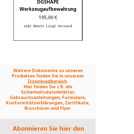
DGSHAPE
DGSHAPE Halterung
Werkzeugaufbewahrung
Preis
195,00 €
exkl. MwSt.
|
zzgl. Versand
exkl. MwSt.
Weitere Dokumente zu unseren
Produkten finden Sie in unserem
Downloadbereich
.
Hier finden Sie z.B. die
Sicherheitsdatenblätter,
Gebrauchsanleitungen, Formulare,
Konformitätserklärungen, Zertifikate,
Broschüren und Flyer.
Abonnieren Sie hier den