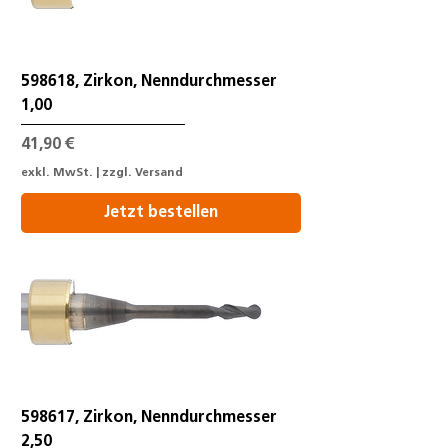
598618, Zirkon, Nenndurchmesser
1,00
Preis
41,90 €
exkl. MwSt.
|
zzgl. Versand
Jetzt bestellen
598617, Zirkon, Nenndurchmesser
2,50