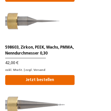
598603, Zirkon, PEEK, Wachs, PMMA,
Nenndurchmesser 0,30
Preis
42,00 €
exkl. MwSt.
|
zzgl. Versand
Jetzt bestellen