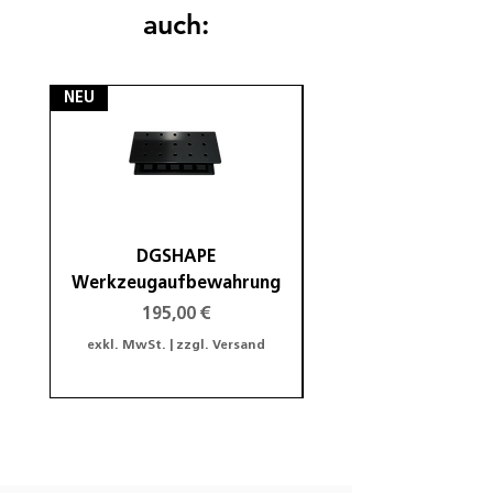
auch:
NEU
NEU
DGSHAPE
DGSHAPE Halterung
Werkzeugaufbewahrung
Preis
195,00 €
exkl. MwSt.
|
zzgl. Versand
exkl. MwSt.