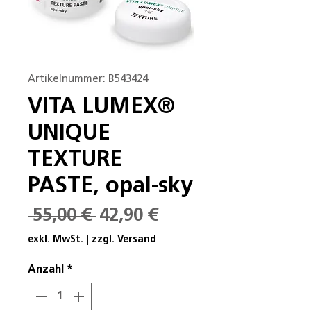
Artikelnummer: B543424
VITA LUMEX®
UNIQUE
TEXTURE
PASTE, opal-sky
Standardpreis
Sale-
 55,00 € 
42,90 €
Preis
exkl. MwSt.
|
zzgl. Versand
Anzahl
*