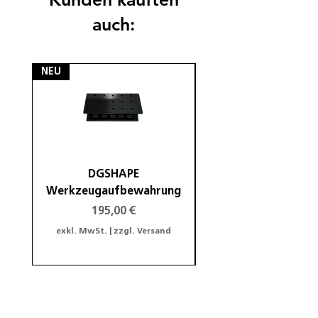
auch:
NEU
NEU
DGSHAPE
DGSHAPE Halterung
Werkzeugaufbewahrung
Preis
195,00 €
exkl. MwSt.
|
zzgl. Versand
exkl. MwSt.