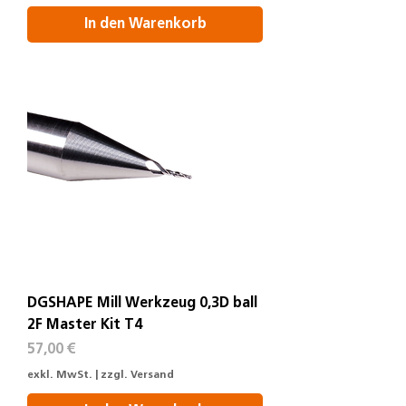
In den Warenkorb
DGSHAPE Mill Werkzeug 0,3D ball
2F Master Kit T4
Preis
57,00 €
exkl. MwSt.
|
zzgl. Versand