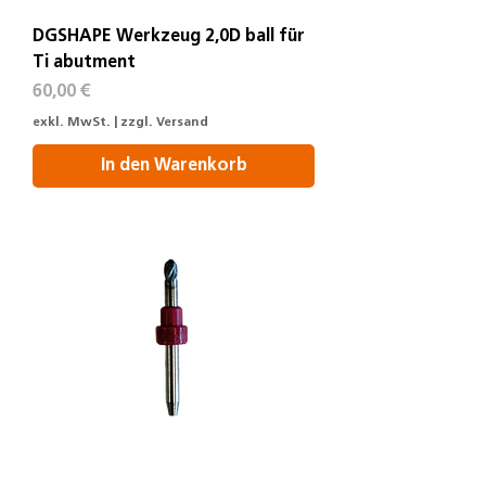
DGSHAPE Werkzeug 2,0D ball für
Ti abutment
Preis
60,00 €
exkl. MwSt.
|
zzgl. Versand
In den Warenkorb