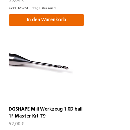
39,00 €
exkl. MwSt.
|
zzgl. Versand
In den Warenkorb
DGSHAPE Mill Werkzeug 1,0D ball
1F Master Kit T9
Preis
52,00 €