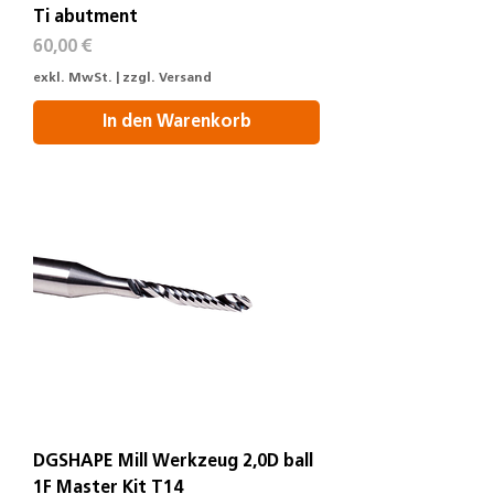
Ti abutment
Preis
60,00 €
exkl. MwSt.
|
zzgl. Versand
In den Warenkorb
DGSHAPE Mill Werkzeug 2,0D ball
1F Master Kit T14