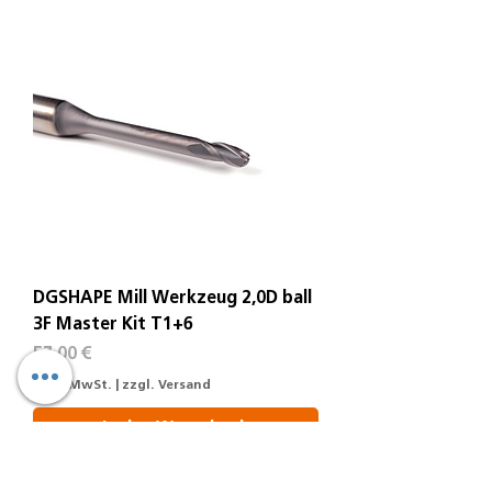
DGSHAPE Mill Werkzeug 2,0D ball
3F Master Kit T1+6
Preis
57,00 €
exkl. MwSt.
|
zzgl. Versand
In den Warenkorb