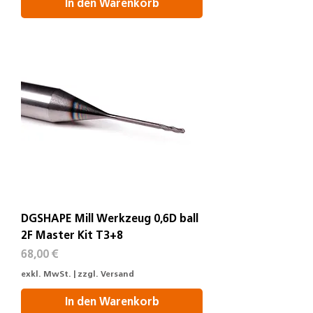
In den Warenkorb
DGSHAPE Mill Werkzeug 0,6D ball
2F Master Kit T3+8
Preis
68,00 €
exkl. MwSt.
|
zzgl. Versand
In den Warenkorb